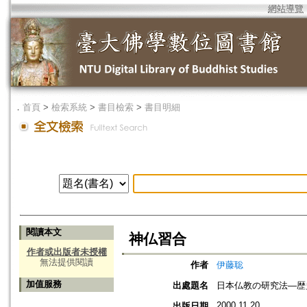
網站導覽
．
首頁
>
檢索系統
>
書目檢索
>
書目明細
閱讀本文
神仏習合
作者或出版者未授權
無法提供閱讀
作者
伊藤聡
加值服務
出處題名
日本仏教の研究法―歴史
2000.11.20
出版日期