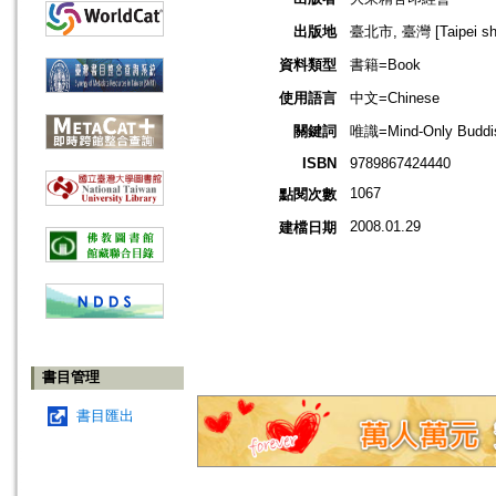
出版地
臺北市, 臺灣 [Taipei shi
資料類型
書籍=Book
使用語言
中文=Chinese
關鍵詞
唯識=Mind-Only Buddis
ISBN
9789867424440
1067
點閱次數
2008.01.29
建檔日期
書目管理
書目匯出