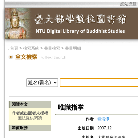
網站導覽
．
首頁
>
檢索系統
>
書目檢索
>
書目明細
閱讀本文
唯識指掌
作者或出版者未授權
無法提供閱讀
作者
韓清淨
加值服務
2007.12
出版日期
出版者
大乘精舍印經會