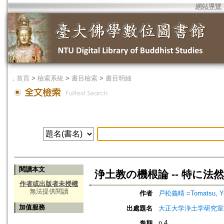
網站導覽
．
首頁
>
檢索系統
>
書目檢索
>
書目明細
閱讀本文
浄土教の機根論 -- 特に
作者或出版者未授權
無法提供閱讀
作者
戸松義晴 =Tomatsu, Yo
加值服務
出處題名
大正大学浄土学研究室
n.4
卷期