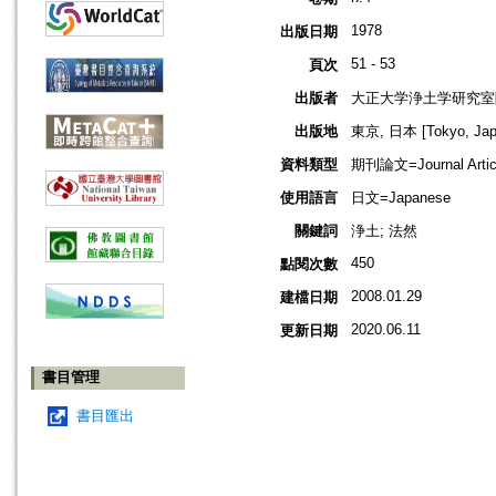
1978
出版日期
51 - 53
頁次
出版者
大正大学浄土学研究室
出版地
東京, 日本 [Tokyo, Jap
資料類型
期刊論文=Journal Artic
使用語言
日文=Japanese
關鍵詞
浄土; 法然
450
點閱次數
2008.01.29
建檔日期
2020.06.11
更新日期
書目管理
書目匯出