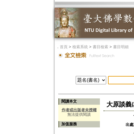
．
首頁
>
檢索系統
>
書目檢索
>
書目明細
閱讀本文
大原談義
作者或出版者未授權
無法提供閱讀
加值服務
出處