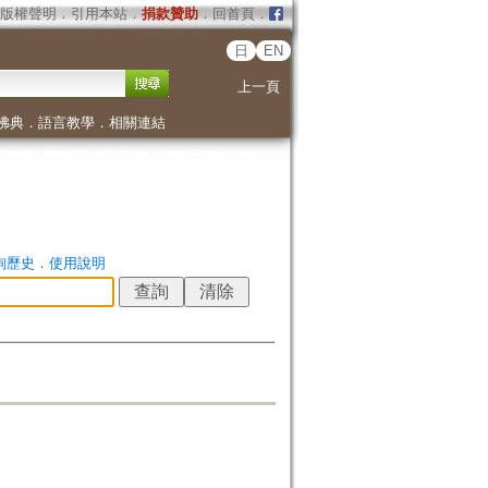
版權聲明
．
引用本站
．
捐款贊助
．
回首頁
．
日
EN
上一頁
佛典
．
語言教學
．
相關連結
詢歷史
．
使用說明