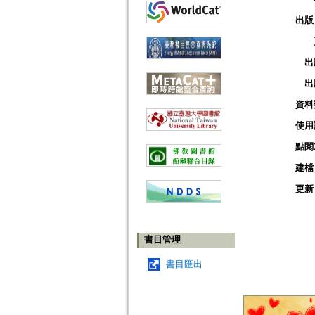
出版
出
出
資料
使用
點閱
建檔
更新
書目管理
書目匯出