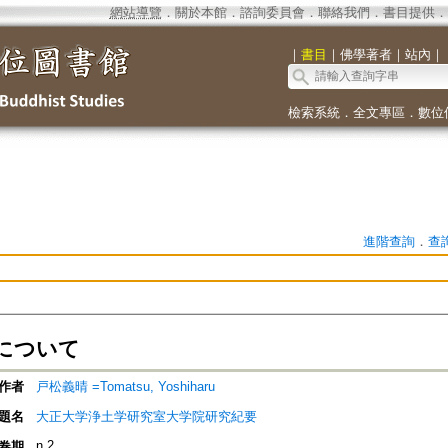
網站導覽
．
關於本館
．
諮詢委員會
．
聯絡我們
．
書目提供
．
｜
書目
｜
佛學著者
｜
站內
｜
檢索系統
．
全文專區
．
數位
進階查詢
．
查
について
作者
戸松義晴 =Tomatsu, Yoshiharu
題名
大正大学浄土学研究室大学院研究紀要
n.2
卷期