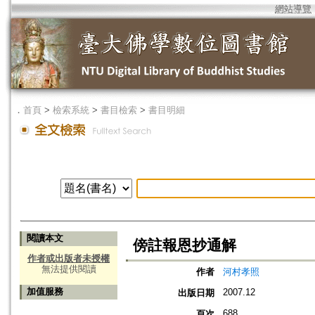
網站導覽
．
首頁
>
檢索系統
>
書目檢索
>
書目明細
閱讀本文
傍註報恩抄通解
作者或出版者未授權
無法提供閱讀
作者
河村孝照
加值服務
2007.12
出版日期
688
頁次