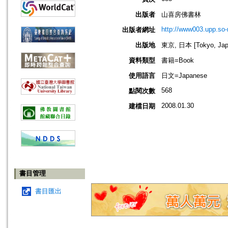
出版者
山喜房佛書林
http://www003.upp.so-n
出版者網址
出版地
東京, 日本 [Tokyo, Jap
資料類型
書籍=Book
使用語言
日文=Japanese
568
點閱次數
2008.01.30
建檔日期
書目管理
書目匯出