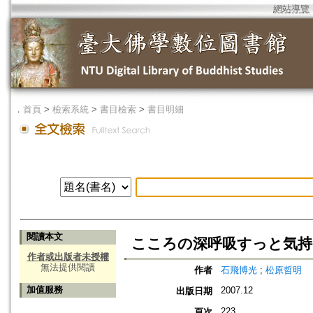
網站導覽
．
首頁
>
檢索系統
>
書目檢索
>
書目明細
閱讀本文
こころの深呼吸すっと気持
作者或出版者未授權
無法提供閱讀
作者
石飛博光
;
松原哲明
加值服務
2007.12
出版日期
223
頁次