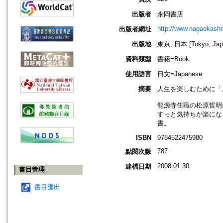
出版者
永岡書店
http://www.nagaokasho
出版者網址
出版地
東京, 日本 [Tokyo, Jap
資料類型
書籍=Book
使用語言
日文=Japanese
摘要
人生を楽しむために「
龍源寺住職の松原哲明
すっと気持ちが楽にな
書。
ISBN
9784522475980
787
點閱次數
2008.01.30
建檔日期
書目管理
書目匯出