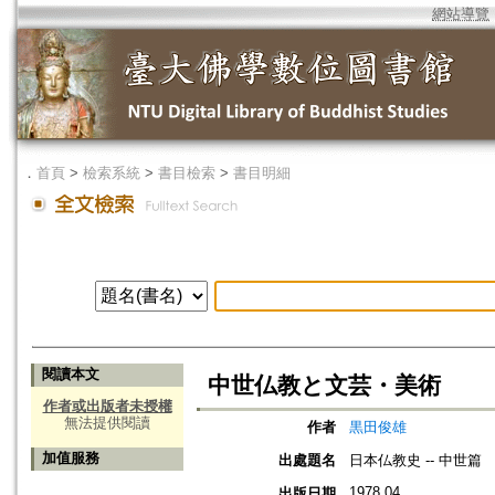
網站導覽
．
首頁
>
檢索系統
>
書目檢索
>
書目明細
閱讀本文
中世仏教と文芸・美術
作者或出版者未授權
無法提供閱讀
作者
黒田俊雄
加值服務
出處題名
日本仏教史 -- 中世篇
1978.04
出版日期