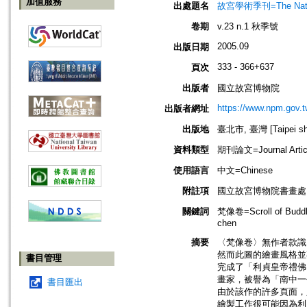
加值服務
出處題名
故宮學術季刊=The Nationa
卷期
v.23 n.1 秋季號
2005.09
出版日期
333 - 366+637
頁次
出版者
國立故宮博物院
https://www.npm.gov.t
出版者網址
出版地
臺北市, 臺灣 [Taipei shi
資料類型
期刊論文=Journal Artic
使用語言
中文=Chinese
附註項
國立故宮博物院書畫處
關鍵詞
梵像卷=Scroll of Budd
chen
摘要
〈梵像卷〉無作者款識
然而此圖的繪畫風格並
書目管理
完成了「利貞皇帝禮佛
畫家，被譽為「南中一
書目匯出
由於該作的許多頁面，
繪製工作很可能因為利