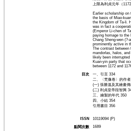
上限為利貞元年（117
Earlier scholarship on
the basis of Miao-kuan
the Kingdom of Ta-li. H
was in fact a cooperat
(Emperor Li-chen of T
paying homage to the B
Chang Sheng-wen (?-aft
prominently active in t
The contrast between t
mandorlas, halos, and
likely been interrupte
Kuan-yin party that oc
between 1172 and 117
目次
一、引言 334
二、〈梵像卷〉的作者與
(一) 張勝溫及其繪畫傳統
(二) 利貞皇帝段智興 3
三、繪製的年代 350
四、小結 354
引用書目 356
ISSN
10119094 (P)
1689
點閱次數