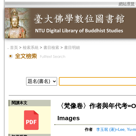
網站導覽
．
首頁
>
檢索系統
>
書目檢索
>
書目明細
閱讀本文
〈梵像卷〉作者與年代考=On the Au
Images
作者
李玉珉 (著)=Lee, Yu-min