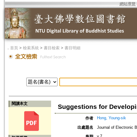
網站導覽
．
首頁
>
檢索系統
>
書目檢索
>
書目明細
閱讀本文
Suggestions for Developi
Hong, Young-sik
作者
出處題名
Journal of Electron
v.7
卷期