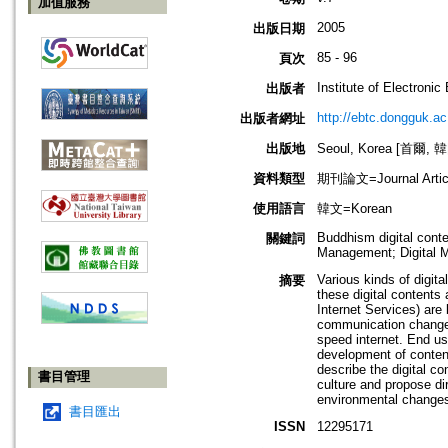
加值服務
2005
出版日期
85 - 96
頁次
Institute of Electroni
出版者
http://ebtc.dongguk.ac
出版者網址
出版地
Seoul, Korea [首爾, 
資料類型
期刊論文=Journal Artic
使用語言
韓文=Korean
Buddhism digital conten
關鍵詞
Management; Digital M
Various kinds of digit
摘要
these digital contents
Internet Services) are
communication change p
speed internet. End us
development of content
describe the digital c
書目管理
culture and propose dir
environmental change
書目匯出
ISSN
12295171