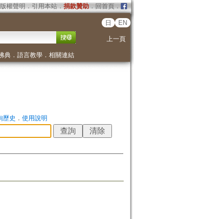
版權聲明
．
引用本站
．
捐款贊助
．
回首頁
．
日
EN
上一頁
佛典
．
語言教學
．
相關連結
詢歷史
．
使用說明