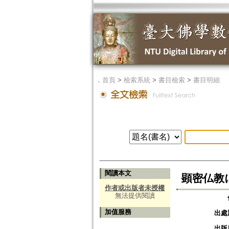
．
首頁
>
檢索系統
>
書目檢索
>
書目明細
閱讀本文
顕密仏教
作者或出版者未授權
無法提供閱讀
加值服務
出處
出版