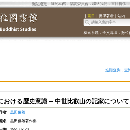
網站導覽
．
關於本館
．
諮詢委員會
．
聯絡我們
．
書目提供
．
｜
書目
｜
佛學著者
｜
站內
｜
檢索系統
．
全文專區
．
數位
進階查詢
．
查
における歴史意識 -- 中世比叡山の記家について
作者
黒田俊雄
題名
黒田俊雄著作集
1995.02.28
日期