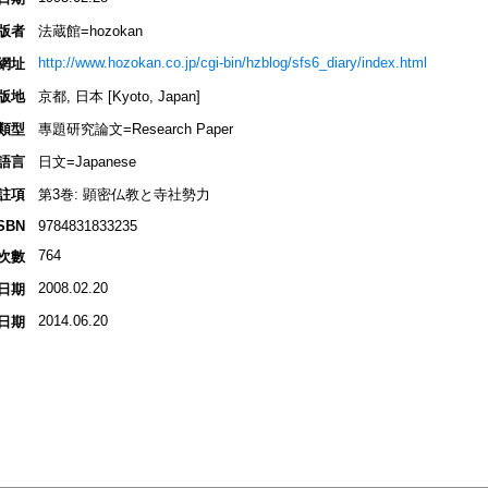
版者
法蔵館=hozokan
http://www.hozokan.co.jp/cgi-bin/hzblog/sfs6_diary/index.html
網址
版地
京都, 日本 [Kyoto, Japan]
類型
專題研究論文=Research Paper
語言
日文=Japanese
註項
第3巻: 顕密仏教と寺社勢力
SBN
9784831833235
764
次數
2008.02.20
日期
2014.06.20
日期