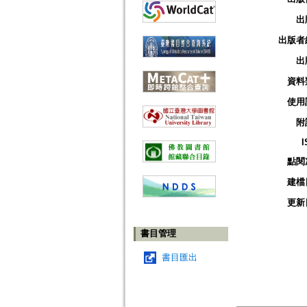
出
出版者
出
資料
使用
附
I
點閱
建檔
更新
書目管理
書目匯出