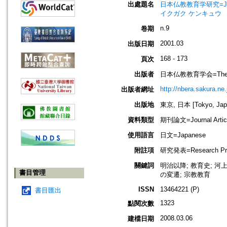
出處題名
日本仏教教育学研究=Journal
イクガク ケンキュウ
n.9
卷期
2001.03
出版日期
168 - 173
頁次
出版者
日本仏教教育学会=The Nippo
http://nbera.sakura.ne.
出版者網址
出版地
東京, 日本 [Tokyo, Jap
資料類型
期刊論文=Journal Artic
使用語言
日文=Japanese
附註項
研究発表=Research Pre
關鍵詞
明治以降; 教育史; 河
書目管理
の変遷; 宗教教育
ISSN
13464221 (P)
書目匯出
1323
點閱次數
2008.03.06
建檔日期