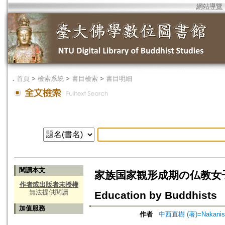
網站導覽
．
首頁
>
檢索系統
>
書目檢索
>
書目明細
閱讀本文
家族国家観形成期の仏教女子教育=Th
作者或出版者未授權
無法提供閱讀
Education by Buddhists
加值服務
作者
中西直樹 (著)=Nakanishi,