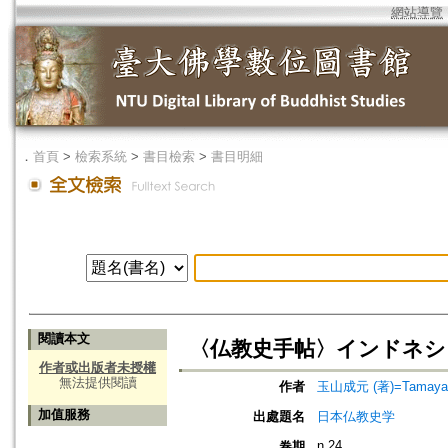
網站導覽
．
首頁
>
檢索系統
>
書目檢索
>
書目明細
閱讀本文
〈仏教史手帖〉インドネシ
作者或出版者未授權
無法提供閱讀
作者
玉山成元 (著)=Tamayama
加值服務
出處題名
日本仏教史学
n.24
卷期