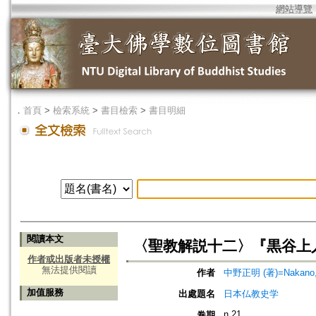
網站導覽
．
首頁
>
檢索系統
>
書目檢索
>
書目明細
閱讀本文
〈聖教解説十二〉『黒谷上
作者或出版者未授權
無法提供閱讀
作者
中野正明 (著)=Nakano, M
加值服務
出處題名
日本仏教史学
n.21
卷期