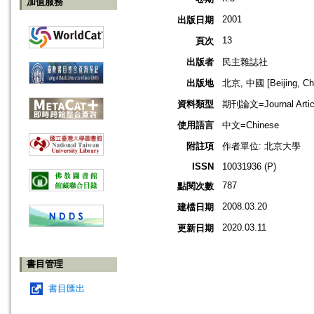
加值服務
2001
出版日期
13
頁次
出版者
民主雜誌社
出版地
北京, 中國 [Beijing, Ch
資料類型
期刊論文=Journal Artic
使用語言
中文=Chinese
附註項
作者單位: 北京大學
ISSN
10031936 (P)
787
點閱次數
2008.03.20
建檔日期
2020.03.11
更新日期
書目管理
書目匯出