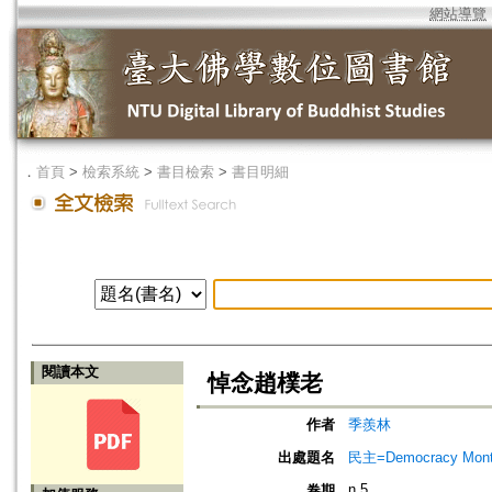
網站導覽
．
首頁
>
檢索系統
>
書目檢索
>
書目明細
閱讀本文
悼念趙樸老
作者
季羨林
出處題名
民主=Democracy Mont
n.5
卷期