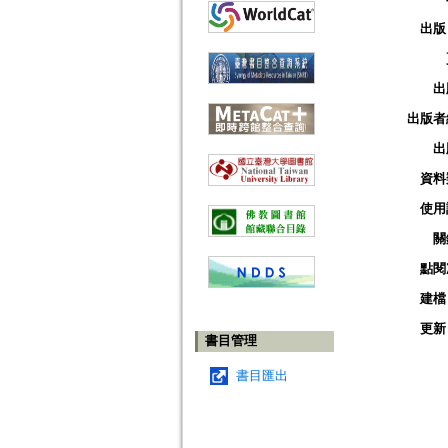
出版
出
出版者
出
資料
使用
關
點閱
建檔
更新
書目管理
書目匯出