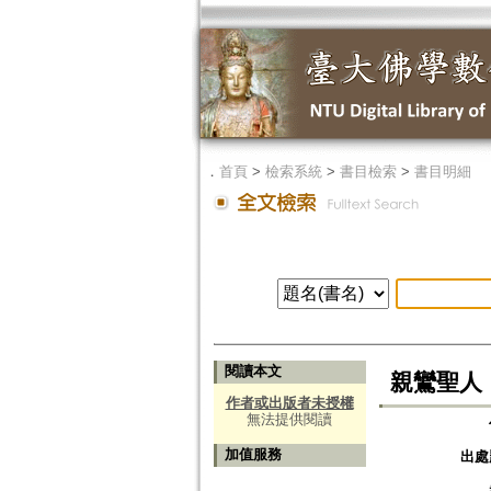
．
首頁
>
檢索系統
>
書目檢索
>
書目明細
閱讀本文
親鸞聖人「
作者或出版者未授權
無法提供閱讀
加值服務
出處