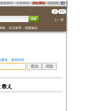
版權聲明
．
引用本站
．
捐款贊助
．
回首頁
．
日
EN
上一頁
佛典
．
語言教學
．
相關連結
詢歷史
．
使用說明
と教え