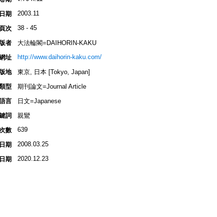
2003.11
日期
38 - 45
頁次
版者
大法輪閣=DAIHORIN-KAKU
http://www.daihorin-kaku.com/
網址
版地
東京, 日本 [Tokyo, Japan]
類型
期刊論文=Journal Article
語言
日文=Japanese
鍵詞
親鸞
639
次數
2008.03.25
日期
2020.12.23
日期