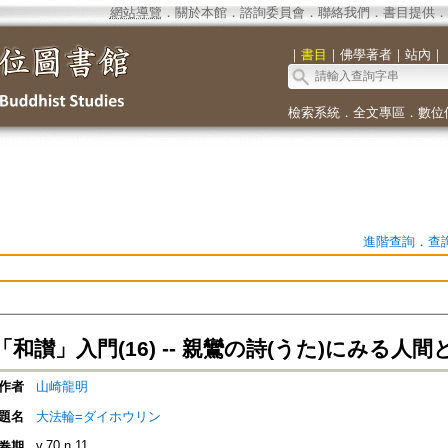
網站導覽
．
關於本館
．
諮詢委員會
．
聯絡我們
．
書目提供
．
｜
書目
｜
佛學著者
｜
站內
｜
檢索系統
．
全文專區
．
數位
進階查詢
．
查
和讃」入門(16) -- 親鸞の詩(うた)にみる人間
作者
山崎龍明
題名
大法輪=ダイホウリン
v.70 n.11
卷期