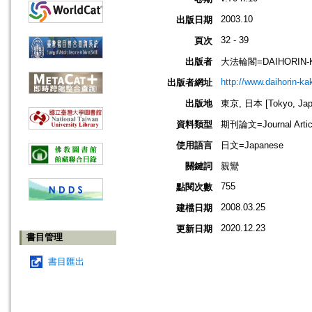
2003.10
出版日期
32 - 39
頁次
出版者
大法輪閣=DAIHORIN-
http://www.daihorin-k
出版者網址
出版地
東京, 日本 [Tokyo, Jap
資料類型
期刊論文=Journal Artic
使用語言
日文=Japanese
關鍵詞
親鸞
755
點閱次數
2008.03.25
建檔日期
2020.12.23
更新日期
書目管理
書目匯出