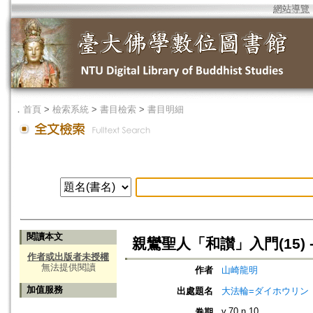
網站導覽
．
首頁
>
檢索系統
>
書目檢索
>
書目明細
閱讀本文
親鸞聖人「和讃」入門(15)
作者或出版者未授權
無法提供閱讀
作者
山崎龍明
加值服務
出處題名
大法輪=ダイホウリン
v.70 n.10
卷期