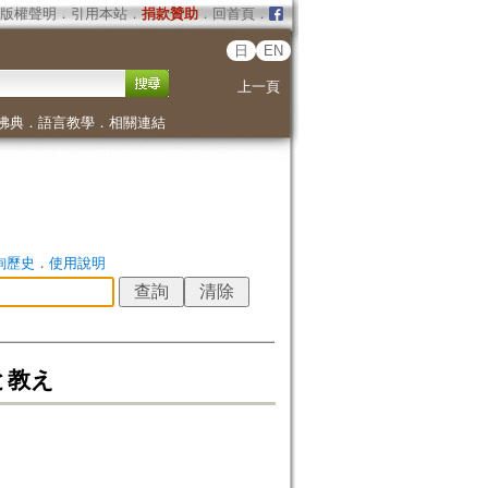
版權聲明
．
引用本站
．
捐款贊助
．
回首頁
．
日
EN
上一頁
佛典
．
語言教學
．
相關連結
詢歷史
．
使用說明
と教え