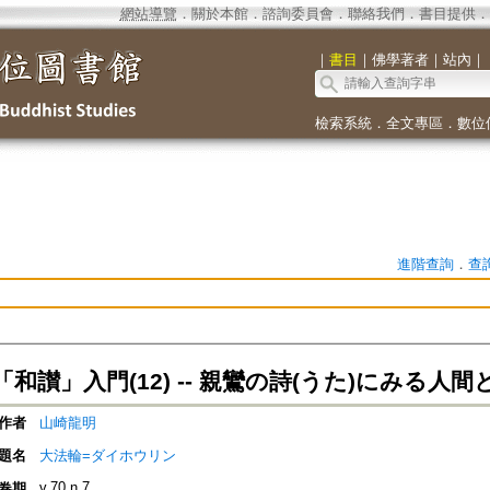
網站導覽
．
關於本館
．
諮詢委員會
．
聯絡我們
．
書目提供
．
｜
書目
｜
佛學著者
｜
站內
｜
檢索系統
．
全文專區
．
數位
進階查詢
．
查
和讃」入門(12) -- 親鸞の詩(うた)にみる人間
作者
山崎龍明
題名
大法輪=ダイホウリン
v.70 n.7
卷期