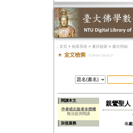
．
首頁
>
檢索系統
>
書目檢索
>
書目明細
閱讀本文
親鸞聖人「
作者或出版者未授權
無法提供閱讀
加值服務
出處