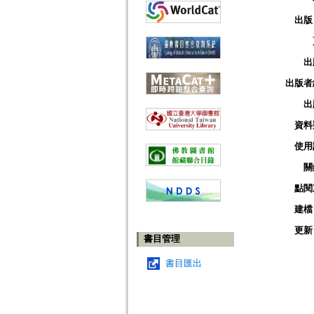
出版
出
出版者
出
資料
使用
關
點閱
建檔
更新
書目管理
書目匯出