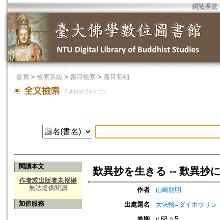
網站導覽
．
首頁
>
檢索系統
>
書目檢索
>
書目明細
閱讀本文
歎異抄を生きる -- 歎異抄
作者或出版者未授權
無法提供閱讀
作者
山崎龍明
加值服務
出處題名
大法輪=ダイホウリン
v.68 n.5
卷期