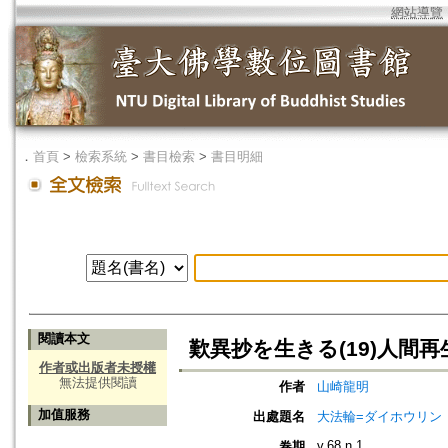
網站導覽
．
首頁
>
檢索系統
>
書目檢索
>
書目明細
閱讀本文
歎異抄を生きる(19)人間再
作者或出版者未授權
無法提供閱讀
作者
山崎龍明
加值服務
出處題名
大法輪=ダイホウリン
v.68 n.1
卷期