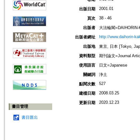
2001.01
出版日期
38 - 46
頁次
出版者
大法輪閣=DAIHORIN-
http://www.daihorin-k
出版者網址
出版地
東京, 日本 [Tokyo, Jap
資料類型
期刊論文=Journal Artic
使用語言
日文=Japanese
關鍵詞
浄土
527
點閱次數
2008.03.25
建檔日期
2020.12.23
更新日期
書目管理
書目匯出