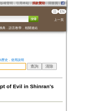
版權聲明
．
引用本站
．
捐款贊助
．
回首頁
．
日
EN
上一頁
佛典
．
語言教學
．
相關連結
詢歷史
．
使用說明
vil in Shinran's