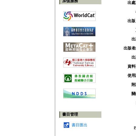
加值服務
出處
出版
出
出版者
出
資料
使用
附
關
書目管理
書目匯出