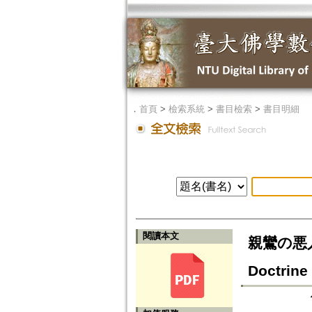
．
首頁
>
檢索系統
>
書目檢索
>
書目明細
閱讀本文
親鸞の悪人思
Doctrine