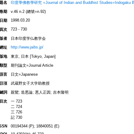
題名
印度學佛教學研究 =Journal of Indian and Buddhist Studies=Indogaku 
卷期
v.46 n.2 (總號=n.92)
1998.03.20
日期
723 - 730
頁次
版者
日本印度学仏教学会
http://www.jaibs.jp/
網址
版地
東京, 日本 [Tokyo, Japan]
類型
期刊論文=Journal Article
語言
日文=Japanese
註項
武蔵野女子大学助教授
鍵詞
親鸞; 造悪論; 悪人正因; 吉本隆明
目次
一 723
二 724
三 726
記 730
ISSN
00194344 (P); 18840051 (E)