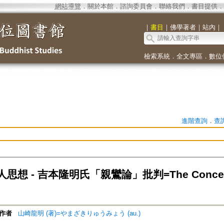
網站導覽
．
關於本館
．
諮詢委員會
．
聯絡我們
．
書目提供
．
｜
書目
｜
佛學著者
｜
站內
｜
檢索系統
．
全文專區
．
數位
進階查詢
．
查
想 - 吉本隆明氏「親鸞論」批判=The Concept of E
作者
山崎龍明 (著)=やまざきりゅうみょう (au.)