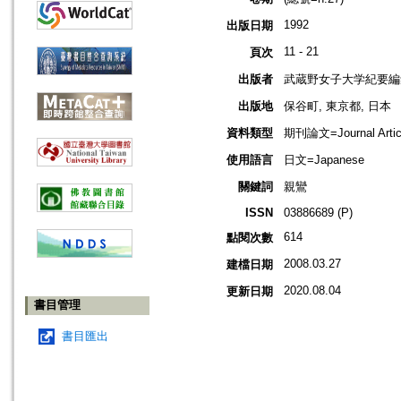
1992
出版日期
11 - 21
頁次
出版者
武蔵野女子大学紀要編
出版地
保谷町, 東京都, 日本
資料類型
期刊論文=Journal Artic
使用語言
日文=Japanese
關鍵詞
親鸞
ISSN
03886689 (P)
614
點閱次數
2008.03.27
建檔日期
2020.08.04
更新日期
書目管理
書目匯出