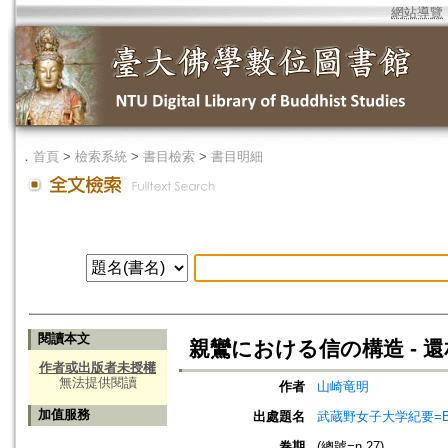
網站導覽
．
首頁
>
檢索系統
>
書目檢索
>
書目明細
閱讀本文
親鸞における信の構造 - 
作者或出版者未授權
無法提供閱讀
作者
山崎竜明
加值服務
出處題名
武蔵野女子大学紀要=Bulle
卷期
(總號=n.27)