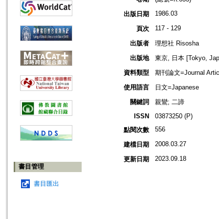
1986.03
出版日期
117 - 129
頁次
出版者
理想社 Risosha
出版地
東京, 日本 [Tokyo, Jap
資料類型
期刊論文=Journal Artic
使用語言
日文=Japanese
關鍵詞
親鸞; 二諦
ISSN
03873250 (P)
556
點閱次數
2008.03.27
建檔日期
2023.09.18
更新日期
書目管理
書目匯出