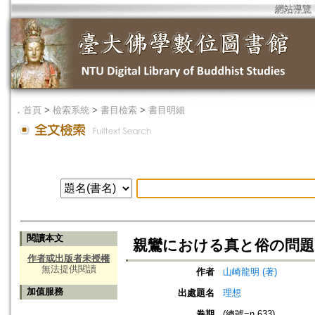
網站導覽
．
首頁
>
檢索系統
>
書目檢索
>
書目明細
閱讀本文
親鸞における真と俗の問題 -
作者或出版者未授權
無法提供閱讀
作者
山崎龍明 (著)
加值服務
出處題名
理想
卷期
(總號=n.633)