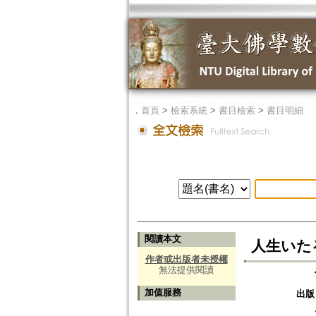
．
首頁
>
檢索系統
>
書目檢索
>
書目明細
閱讀本文
人生いた
作者或出版者未授權
無法提供閱讀
加值服務
出版