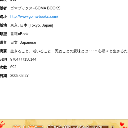
版者
ゴマブックス=GOMA BOOKS
http://www.goma-books.com/
網址
版地
東京, 日本 [Tokyo, Japan]
類型
書籍=Book
語言
日文=Japanese
摘要
生きること、老いること、死ぬことの意味とは･･･？心易々と生きる
ISBN
9784777150144
692
次數
2008.03.27
日期