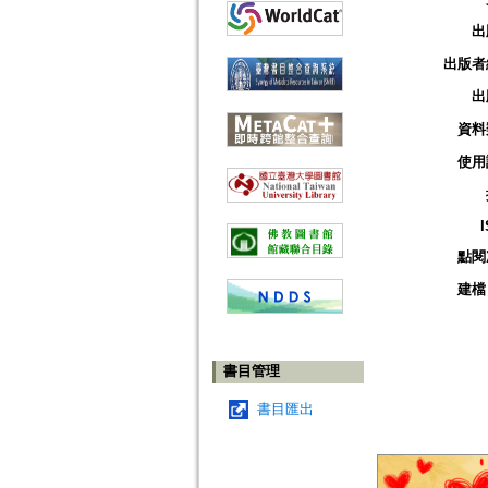
出
出版者
出
資料
使用
點閱
建檔
書目管理
書目匯出