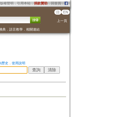
版權聲明
．
引用本站
．
捐款贊助
．
回首頁
．
日
EN
上一頁
佛典
．
語言教學
．
相關連結
詢歷史
．
使用說明