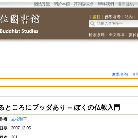
網站導覽
．
關於本館
．
諮詢委員會
．
聯絡我們
．
書目提供
．
｜
書目
｜
佛學著者
｜
站內
｜
檢索系統
．
全文專區
．
數位
進階查詢
．
查
るところにブッダあり -- ぼくの仏教入門
作者
立松和平
2007.12.05
日期
261
頁次