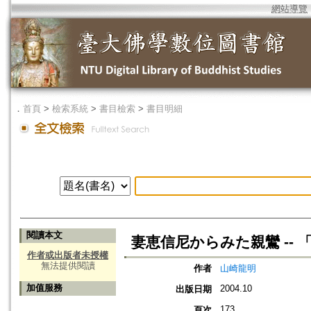
網站導覽
．
首頁
>
檢索系統
>
書目檢索
>
書目明細
閱讀本文
妻恵信尼からみた親鸞 -- 
作者或出版者未授權
無法提供閱讀
作者
山崎龍明
加值服務
2004.10
出版日期
173
頁次