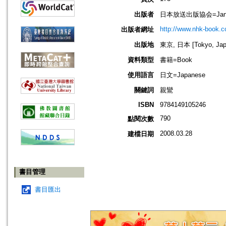
出版者
日本放送出版協会=Janpan 
http://www.nhk-book.co
出版者網址
出版地
東京, 日本 [Tokyo, Jap
資料類型
書籍=Book
使用語言
日文=Japanese
關鍵詞
親鸞
ISBN
9784149105246
790
點閱次數
2008.03.28
建檔日期
書目管理
書目匯出