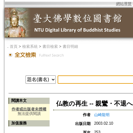
網站導覽
．
首頁
>
檢索系統
>
書目檢索
>
書目明細
閱讀本文
仏教の再生 -- 親鸞・不退
作者或出版者未授權
無法提供閱讀
作者
山崎龍明
加值服務
2003.02.10
出版日期
253
頁次