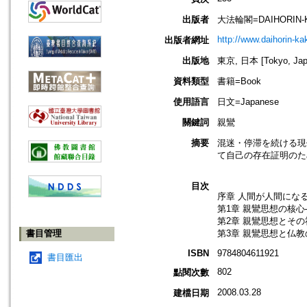
出版者
大法輪閣=DAIHORIN-
http://www.daihorin-k
出版者網址
出版地
東京, 日本 [Tokyo, Jap
資料類型
書籍=Book
使用語言
日文=Japanese
關鍵詞
親鸞
摘要
混迷・停滞を続ける現
て自己の存在証明のた
目次
序章 人間が人間にな
第1章 親鸞思想の核
第2章 親鸞思想とその
書目管理
第3章 親鸞思想と仏
ISBN
9784804611921
書目匯出
802
點閱次數
2008.03.28
建檔日期