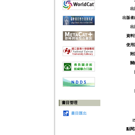
出
出版者
出
資料
使用
附
關
書目管理
書目匯出
I
點閱