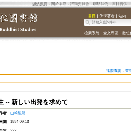
網站導覽
．
關於本館
．
諮詢委員會
．
聯絡我們
．
書目提供
．
｜
書目
｜
佛學著者
｜
站內
｜
檢索系統
．
全文專區
．
數位
進階查詢
．
查
 -- 新しい出発を求めて
作者
山崎龍明
1994.09.10
日期
222
頁次