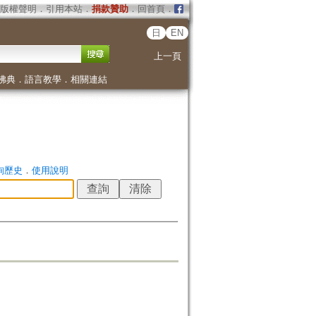
版權聲明
．
引用本站
．
捐款贊助
．
回首頁
．
日
EN
上一頁
佛典
．
語言教學
．
相關連結
詢歷史
．
使用說明