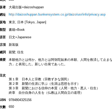
版者
大蔵出版=daizoshuppan
http://daizoshuppan.bunkensystem.co.jp/daizo/usr/info/privacy.asp
網址
版地
東京, 日本 [Tokyo, Japan]
類型
書籍=Book
語言
日文=Japanese
註項
新装版
鍵詞
親鸞; 往生
摘要
本願他力とは何か。他力とは阿弥陀如来の本願、人間を救済して止ま
力」と表現した。新しい出発であった。
目次
第１章 日本人と宗教（宗教ずきな国民）
第２章 新鸞の生涯に学ぶ（生涯は思想を示す）
第３章 親鸞における信仰の本質（人間・他力・悪人・往生）
終章 自分自身の人生を（仏教は人間自立の道理）
SBN
9784804325156
650
次數