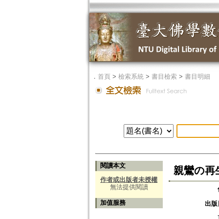
．
首頁
>
檢索系統
>
書目檢索
>
書目明細
閱讀本文
親鸞の再生
作者或出版者未授權
無法提供閱讀
加值服務
出版