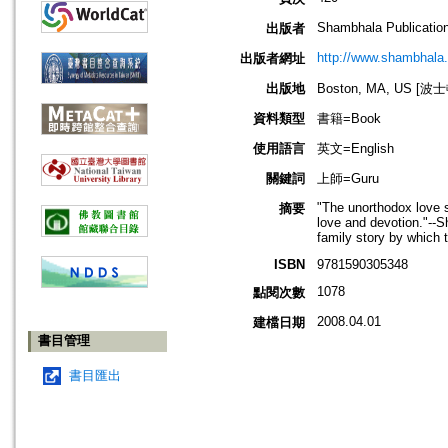
Shambhala Publicatio
出版者
http://www.shambhala
出版者網址
出版地
Boston, MA, US [
資料類型
書籍=Book
使用語言
英文=English
關鍵詞
上師=Guru
"The unorthodox love s
摘要
love and devotion."--S
family story by which
ISBN
9781590305348
1078
點閱次數
2008.04.01
建檔日期
書目管理
書目匯出