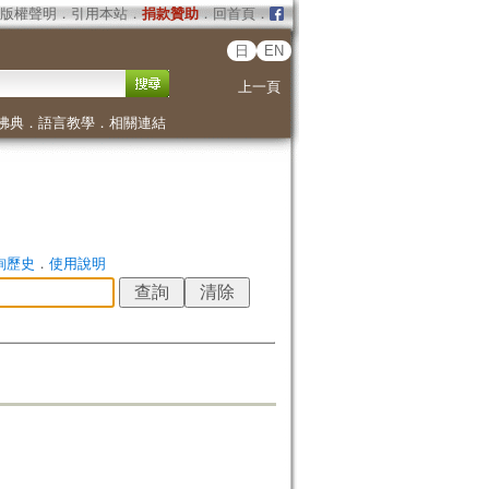
版權聲明
．
引用本站
．
捐款贊助
．
回首頁
．
日
EN
上一頁
佛典
．
語言教學
．
相關連結
詢歷史
．
使用說明