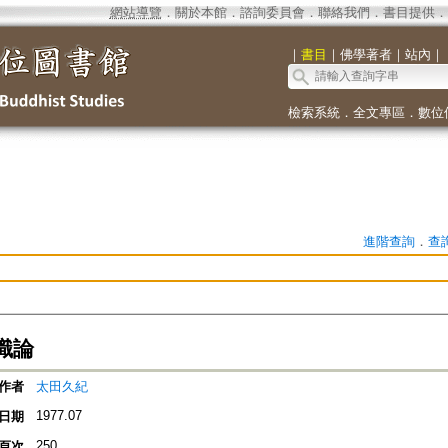
網站導覽
．
關於本館
．
諮詢委員會
．
聯絡我們
．
書目提供
．
｜
書目
｜
佛學著者
｜
站內
｜
檢索系統
．
全文專區
．
數位
進階查詢
．
查
識論
作者
太田久紀
1977.07
日期
250
頁次