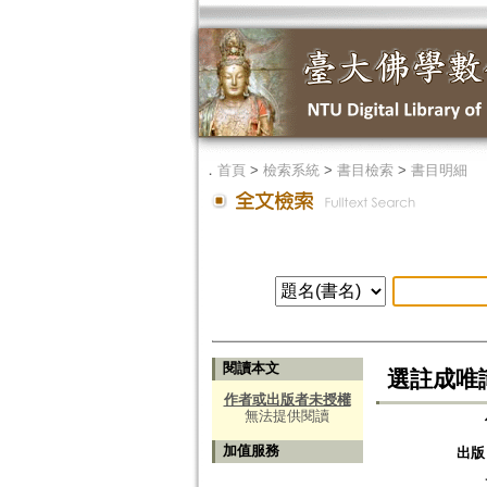
．
首頁
>
檢索系統
>
書目檢索
>
書目明細
閱讀本文
選註成唯
作者或出版者未授權
無法提供閱讀
加值服務
出版