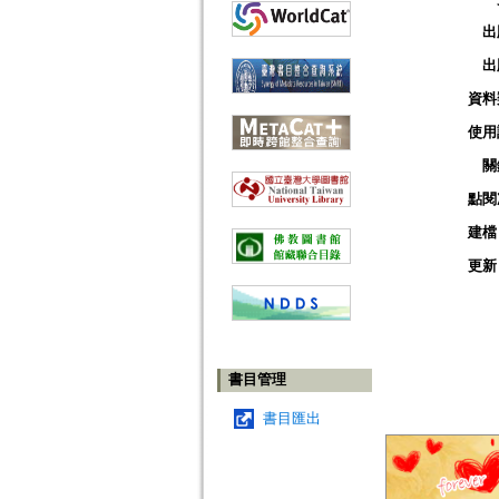
出
出
資料
使用
關
點閱
建檔
更新
書目管理
書目匯出