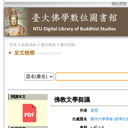
網站導覽
．
首頁
>
檢索系統
>
書目檢索
>
書目明細
閱讀本文
佛教文學芻議
作者
普慧
出處題名
鄭州大學學報 (哲學社會科學版)=J
v.40 n.4
卷期