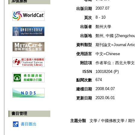
加值服務
2007.07
出版日期
8 - 10
頁次
出版者
鄭州大學
出版地
鄭州, 中國 [Zhengzhou,
資料類型
期刊論文=Journal Artic
使用語言
中文=Chinese
附註項
作者單位：西北大學文
ISSN
10018204 (P)
674
點閱次數
2008.04.07
建檔日期
2020.06.01
更新日期
書目管理
主題分類
文學 / 中國佛教文學 / 期
書目匯出