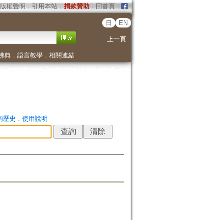
版權聲明
．
引用本站
．
捐款贊助
．
回首頁
．
日
EN
上一頁
佛典
．
語言教學
．
相關連結
詢歷史
．
使用說明