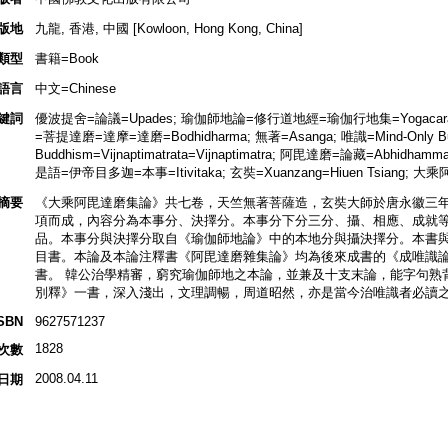
版地
九龍, 香港, 中國 [Kowloon, Hong Kong, China]
類型
書籍=Book
語言
中文=Chinese
鍵詞
優波提舍=論議=Upades; 瑜伽師地論=修行道地經=瑜伽行地集=Yogacarabhu
=菩提達磨=達摩=達磨=Bodhidharma; 無著=Asanga; 唯識=Mind-Only Budd
Buddhism=Vijnaptimatrata=Vijnaptimatra; 阿毘達磨=論藏=Abhidhamma
是語=伊帝目多迦=本事=Itivitaka; 玄奘=Xuanzang=Hiuen Tsiang; 大
摘要
《大乘阿毘達磨集論》共七卷，天竺無著菩薩造，玄奘大師於唐永徽三年
項而成，內容分為本事分、決擇分。本事分下分三分、攝、相應、成就
品。本事分與決擇分取自《瑜伽師地論》中的本地分與攝決擇分。本書
目書。本論及本論注釋書《阿毘達磨雜集論》均為後來成書的《成唯識
書。 韓公治學精審，窮究瑜伽師地之本論，並兼及十支末論，能字句熟
別釋》一書，深入淺出，文理調暢，周道昭然，亦是當今治唯識者必讀
SBN
9627571237
1828
次數
2008.04.11
日期