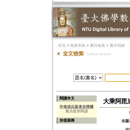
．
首頁
>
檢索系統
>
書目檢索
>
書目明細
閱讀本文
大乘阿毘達
作者或出版者未授權
無法提供閱讀
加值服務
出版
出