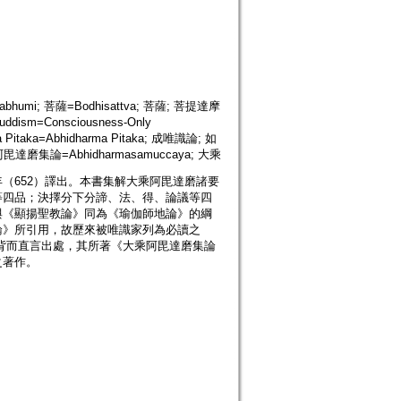
mi; 菩薩=Bodhisattva; 菩薩; 菩提達摩
ism=Consciousness-Only
 Pitaka=Abhidharma Pitaka; 成唯識論; 如
乘阿毘達磨集論=Abhidharmasamuccaya; 大乘
（652）譯出。本書集解大乘阿毘達磨諸要
等四品；決擇分下分諦、法、得、論議等四
與《顯揚聖教論》同為《瑜伽師地論》的綱
論》所引用，故歷來被唯識家列為必讀之
背而直言出處，其所著《大乘阿毘達磨集論
之著作。