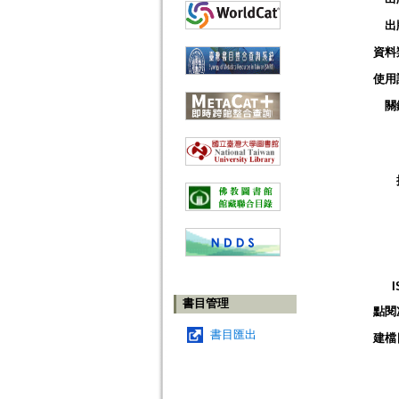
出
資料
使用
關
I
書目管理
點閱
書目匯出
建檔