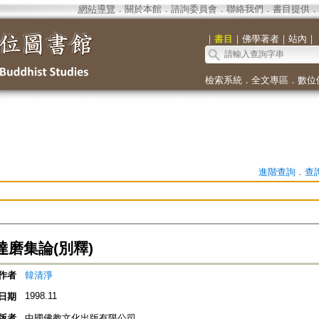
網站導覽
．
關於本館
．
諮詢委員會
．
聯絡我們
．
書目提供
．
｜
書目
｜
佛學著者
｜
站內
｜
檢索系統
．
全文專區
．
數位
進階查詢
．
查
磨集論(別釋)
作者
韓清淨
1998.11
日期
版者
中國佛教文化出版有限公司