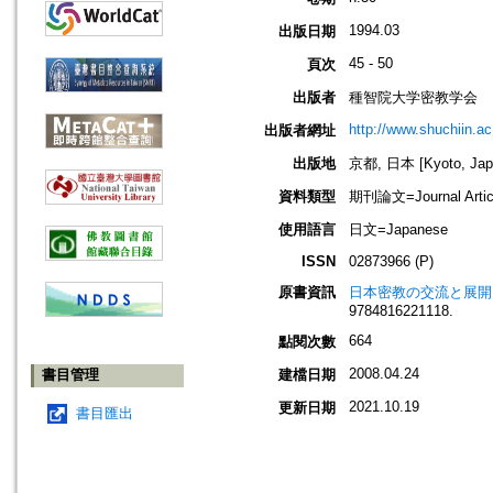
1994.03
出版日期
45 - 50
頁次
出版者
種智院大学密教学会
http://www.shuchiin.ac.
出版者網址
出版地
京都, 日本 [Kyoto, Jap
資料類型
期刊論文=Journal Artic
使用語言
日文=Japanese
ISSN
02873966 (P)
原書資訊
日本密教の交流と展開 
9784816221118.
664
點閱次數
2008.04.24
書目管理
建檔日期
2021.10.19
更新日期
書目匯出