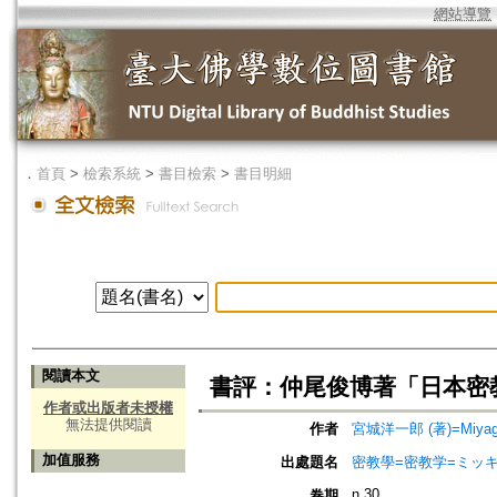
網站導覽
．
首頁
>
檢索系統
>
書目檢索
>
書目明細
閱讀本文
書評：仲尾俊博著「日本密教
作者或出版者未授權
無法提供閱讀
作者
宮城洋一郎 (著)=Miyagi, Y
加值服務
出處題名
密教學=密教学=ミッ
n.30
卷期