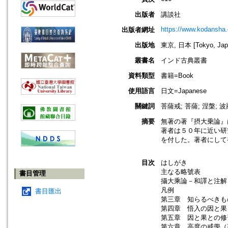
出版者
講談社
https://www.kodansha.
出版者網址
出版地
東京, 日本 [Tokyo, Jap
叢書名
インド古典叢書
資料類型
書籍=Book
使用語言
日文=Japanese
關鍵詞
菩薩戒; 菩薩; 涅槃; 波
摘要
無著の著『摂大乗論』
著者は５０年に近い研
を付した。著者にして
目次
はしがき
主なる略號表
書目管理
攝大乘論－和譯と注解
凡例
書目匯出
第三章 知らるべきも
第四章 悟入の因と果
第五章 因と果との修
第六章 高度の戒學（