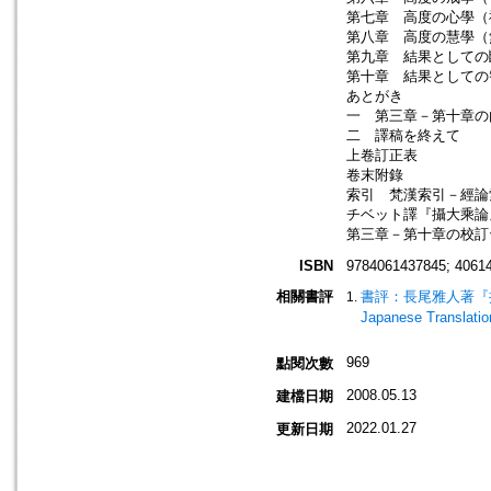
第七章 高度の心學（
第八章 高度の慧學（
第九章 結果としての
第十章 結果としての
あとがき
一 第三章－第十章の
二 譯稿を終えて
上卷訂正表
卷末附錄
索引 梵漢索引－經論
チベット譯『攝大乘論
第三章－第十章の校訂
ISBN
9784061437845; 4061
相關書評
書評：長尾雅人著『摂大乗論
Japanese Translati
969
點閱次數
2008.05.13
建檔日期
2022.01.27
更新日期