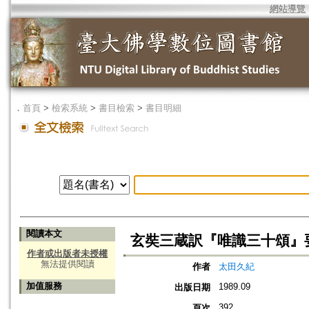
網站導覽
．
首頁
>
檢索系統
>
書目檢索
>
書目明細
閱讀本文
玄奘三蔵訳『唯識三十頌』
作者或出版者未授權
無法提供閱讀
作者
太田久紀
加值服務
1989.09
出版日期
392
頁次