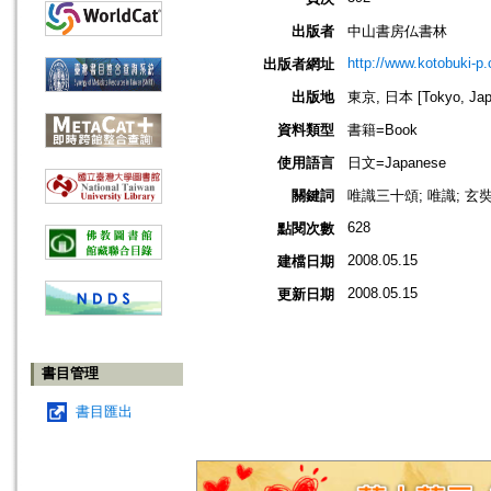
出版者
中山書房仏書林
http://www.kotobuki-p
出版者網址
出版地
東京, 日本 [Tokyo, Jap
資料類型
書籍=Book
使用語言
日文=Japanese
關鍵詞
唯識三十頌; 唯識; 玄
628
點閱次數
2008.05.15
建檔日期
2008.05.15
更新日期
書目管理
書目匯出