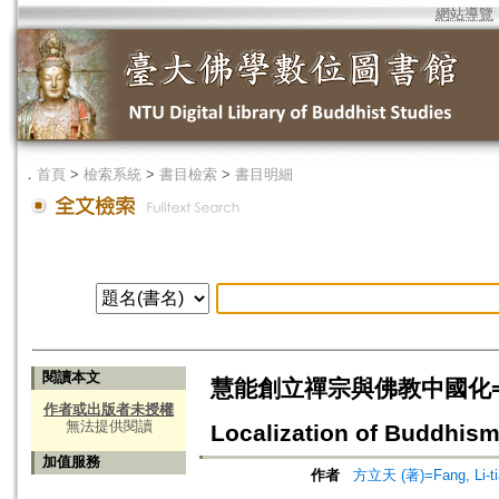
網站導覽
．
首頁
>
檢索系統
>
書目檢索
>
書目明細
閱讀本文
慧能創立禪宗與佛教中國化=Chan S
作者或出版者未授權
無法提供閱讀
Localization of Buddhism
加值服務
作者
方立天 (著)=Fang, Li-tia