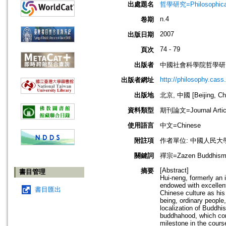
出處題名
哲學研究=Philosophical
n.4
卷期
2007
出版日期
74 - 79
頁次
出版者
中國社會科學院哲學研
http://philosophy.cass
出版者網址
出版地
北京, 中國 [Beijing, Ch
資料類型
期刊論文=Journal Artic
使用語言
中文=Chinese
附註項
作者單位: 中國人民
關鍵詞
禪宗=Zazen Buddhism
[Abstract]
摘要
書目管理
Hui-neng, formerly an 
endowed with excellent 
書目匯出
Chinese culture as hi
being, ordinary people,
localization of Buddhi
buddhahood, which con
milestone in the cours