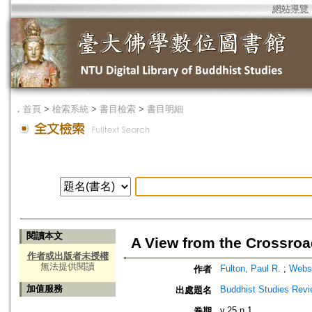
網站導覽
．
首頁
>
檢索系統
>
書目檢索
>
書目明細
閱讀本文
A View from the Crossroa
作者或出版者未授權
無法提供閱讀
Fulton, Paul R.
;
Webst
作者
加值服務
Buddhist Studies Rev
出處題名
v.25 n.1
卷期