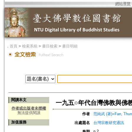
網站導覽
．
首頁
>
檢索系統
>
書目檢索
>
書目明細
閱讀本文
一九五○年代台灣佛教與佛
作者或出版者未授權
無法提供閱讀
作者
范純武 (著)=Fan, Thun-
加值服務
出處題名
台灣宗教研究通訊
n.2
卷期