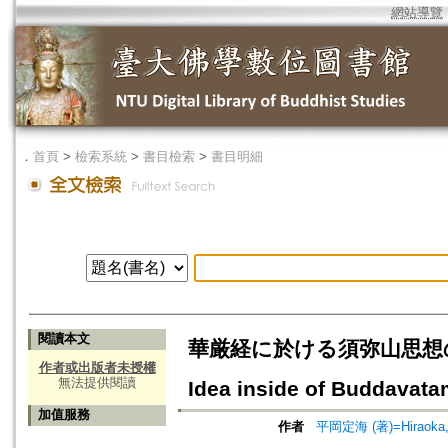
網站導覽
．
首頁
>
檢索系統
>
書目檢索
>
書目明細
閱讀本文
華厳経に於ける須弥山思想の受容
作者或出版者未授權
無法提供閱讀
Idea inside of Buddavat
加值服務
作者
平岡定海 (著)=Hiraoka, J