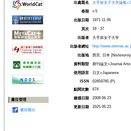
出處題名
大手前女子大学論集=Journa
v.5
卷期
1971.11.06
出版日期
18 - 37
頁次
出版者
大手前女子大学
http://www.otemae.ac.
出版者網址
出版地
西宮, 日本 [Nishinomiya
資料類型
期刊論文=Journal Artic
使用語言
日文=Japanese
ISSN
02859785 (P)
674
點閱次數
2008.06.23
建檔日期
書目管理
2025.05.23
更新日期
書目匯出