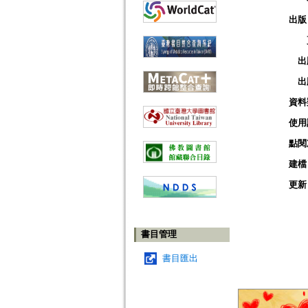
出版
出
出
資料
使用
點閱
建檔
更新
書目管理
書目匯出