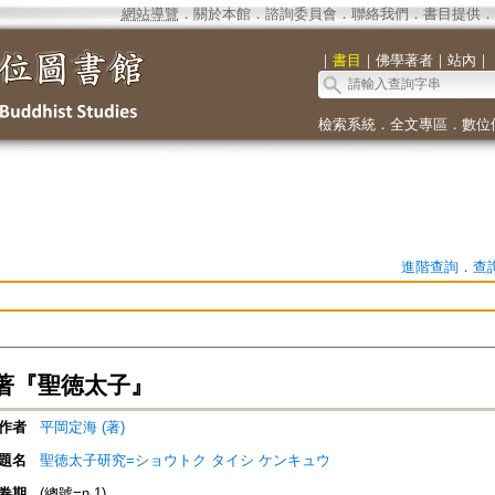
網站導覽
．
關於本館
．
諮詢委員會
．
聯絡我們
．
書目提供
．
｜
書目
｜
佛學著者
｜
站內
｜
檢索系統
．
全文專區
．
數位
進階查詢
．
查
著『聖徳太子』
作者
平岡定海 (著)
題名
聖徳太子研究=ショウトク タイシ ケンキュウ
卷期
(總號=n.1)