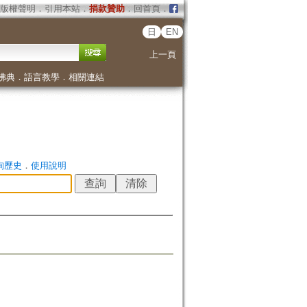
版權聲明
．
引用本站
．
捐款贊助
．
回首頁
．
日
EN
上一頁
佛典
．
語言教學
．
相關連結
詢歷史
．
使用說明