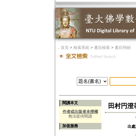
．
首頁
>
檢索系統
>
書目檢索
>
書目明細
閱讀本文
田村円澄
作者或出版者未授權
無法提供閱讀
加值服務
出處