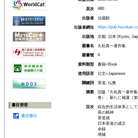
480
頁次
出版者
法蔵館
https://pub.hozokan.co
出版者網址
出版地
京都, 日本 [Kyoto, Jap
叢書名
久松真一著作集
4
叢書號
資料類型
書籍=Book
使用語言
日文=Japanese
關鍵詞
茶道; 仏教
摘要
旧版『久松真一著作集
巻）、新たに補遺（第
書目管理
目次
綜合的生活体系として
茶の精神
書目匯出
茶道箴
日本茶道の成立
余録
増補