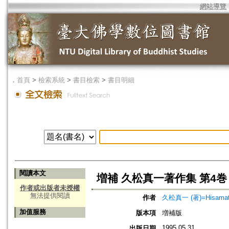
網站導覽
．
首頁
>
檢索系統
>
書目檢索
>
書目明細
閱讀本文
増補 久松真一著作集 第4
作者或出版者未授權
無法提供閱讀
作者
久松真一 (著)=Hisamatsu,
加值服務
版本項
増補版
1995.05.31
出版日期