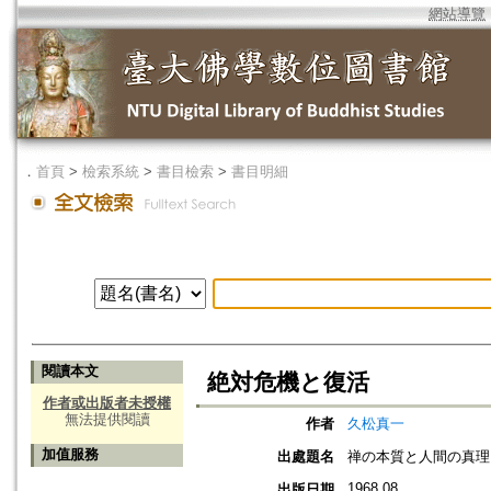
網站導覽
．
首頁
>
檢索系統
>
書目檢索
>
書目明細
閱讀本文
絶対危機と復活
作者或出版者未授權
無法提供閱讀
作者
久松真一
加值服務
出處題名
禅の本質と人間の真理
1968.08
出版日期