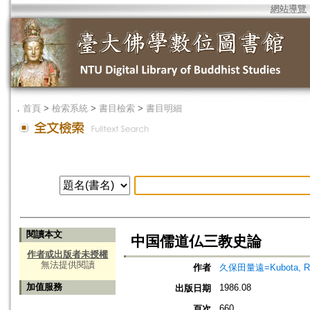
網站導覽
．
首頁
>
檢索系統
>
書目檢索
>
書目明細
閱讀本文
中国儒道仏三教史論
作者或出版者未授權
無法提供閱讀
作者
久保田量遠=Kubota, R
加值服務
1986.08
出版日期
660
頁次