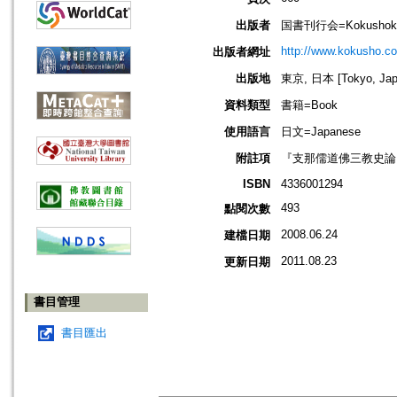
出版者
国書刊行会=Kokushoka
http://www.kokusho.co
出版者網址
出版地
東京, 日本 [Tokyo, Jap
資料類型
書籍=Book
使用語言
日文=Japanese
附註項
『支那儒道佛三教史論
ISBN
4336001294
493
點閱次數
2008.06.24
建檔日期
2011.08.23
更新日期
書目管理
書目匯出