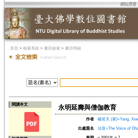
網站導覽
．
首頁
>
檢索系統
>
書目檢索
>
書目明細
閱讀本文
永明延壽與僧伽教育
作者
楊笑天 (著)=Yang, Xiao-
出處題名
法音=The Voice of Dh
卷期
v.2001年 n.7