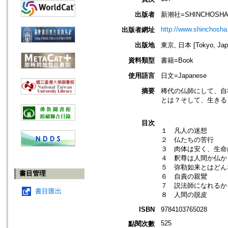
出版者
新潮社=SHINCHOSH
http://www.shinchosha.
出版者網址
出版地
東京, 日本 [Tokyo, Jap
資料類型
書籍=Book
使用語言
日文=Japanese
摘要
稀代の仏師にして、自
とは？そして、生きる
目次
１ 凡人の迷想
２ 仏たちの苦行
３ 肉体は安く、生命
４ 釈尊は人間か仏か
５ 弥勒如来とはどん
書目管理
６ 自責の親鸞
７ 説法師になれるか
書目匯出
８ 人間の脱皮
ISBN
9784103765028
525
點閱次數