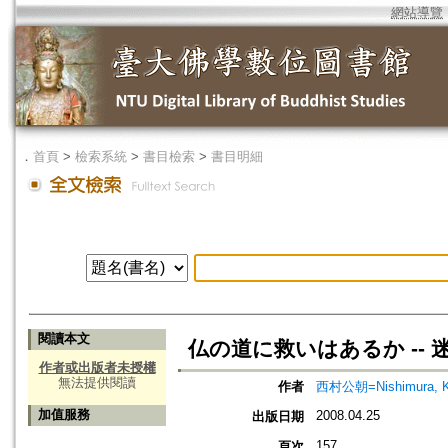
網站導覽
．
首頁
>
檢索系統
>
書目檢索
>
書目明細
閱讀本文
仏の道に救いはあるか --
作者或出版者未授權
無法提供閱讀
作者
西村公朝=Nishimura, K
加值服務
2008.04.25
出版日期
157
頁次