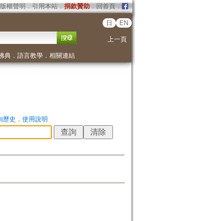
版權聲明
．
引用本站
．
捐款贊助
．
回首頁
．
日
EN
上一頁
佛典
．
語言教學
．
相關連結
詢歷史
．
使用說明