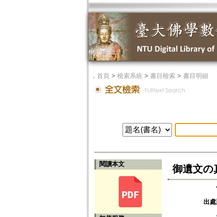
．
首頁
>
檢索系統
>
書目檢索
>
書目明細
閱讀本文
御遺文の
出處