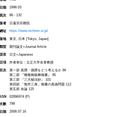
1998.03
日期
86 - 132
頁次
版者
日蓮宗宗務院
https://www.nichiren.or.jp/
網址
版地
東京, 日本 [Tokyo, Japan]
類型
期刊論文=Journal Article
語言
日文=Japanese
註項
作者単位：立正大学名誉教授
目次
第一節 真撰・僞撰をどう考えるか 86
第二節 『種種御振舞御書』 95
第三節 『三大秘法鈔』 101
第四節 「無作三身」御書の真偽問題 112
第五節 余論 125
ISSN
02896974 (P)
799
次數
2008.07.16
日期