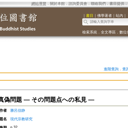
網站導覽
．
關於本館
．
諮詢委員會
．
聯絡我們
．
書目提供
．
｜
書目
｜
佛學著者
｜
站內
｜
檢索系統
．
全文專區
．
數位
進階查詢
．
查
真偽問題 ― その問題点への私見 —
作者
勝呂信静
題名
現代宗教研究
n.32
卷期