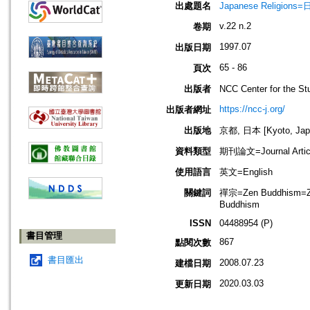
出處題名
Japanese Religio
v.22 n.2
卷期
1997.07
出版日期
65 - 86
頁次
出版者
NCC Center for the
https://ncc-j.org/
出版者網址
出版地
京都, 日本 [Kyoto, Jap
資料類型
期刊論文=Journal Artic
使用語言
英文=English
關鍵詞
禪宗=Zen Buddhism
Buddhism
ISSN
04488954 (P)
書目管理
867
點閱次數
書目匯出
2008.07.23
建檔日期
2020.03.03
更新日期