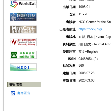
1998.01
出版日期
11 - 28
頁次
出版者
NCC Center for the
https://ncc-j.org/
出版者網址
出版地
京都, 日本 [Kyoto, Jap
資料類型
期刊論文=Journal Artic
使用語言
英文=English
ISSN
04488954 (P)
860
點閱次數
2008.07.23
建檔日期
2020.03.03
更新日期
書目管理
書目匯出