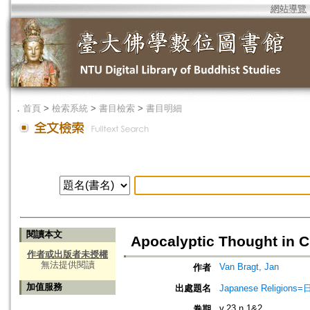
網站導覽
．
首頁
>
檢索系統
>
書目檢索
>
書目明細
閱讀本文
Apocalyptic Thought in C
作者或出版者未授權
無法提供閱讀
Van Bragt, Jan
作者
加值服務
出處題名
Japanese Religio
v.23 n.1&2
卷期