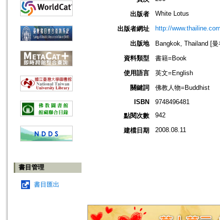
White Lotus
出版者
http://www.thailine.com
出版者網址
出版地
Bangkok, Thailand [
資料類型
書籍=Book
使用語言
英文=English
關鍵詞
佛教人物=Buddhist
ISBN
9748496481
942
點閱次數
2008.08.11
建檔日期
書目管理
書目匯出