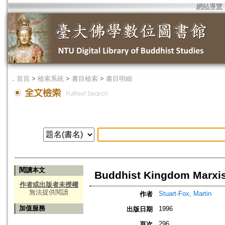
網站導覽
．
首頁
>
檢索系統
>
書目檢索
>
書目明細
閱讀本文
Buddhist Kingdom Marxis
作者或出版者未授權
無法提供閱讀
Stuart-Fox, Martin
作者
加值服務
1996
出版日期
296
頁次