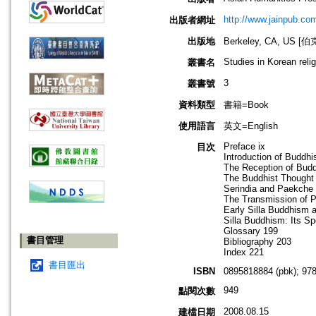
http://www.jainpub.co
出版者網址
出版地
Berkeley, CA, US
Studies in Korean reli
叢書名
3
叢書號
資料類型
書籍=Book
使用語言
英文=English
Preface ix
目次
Introduction of Buddh
The Reception of Budd
The Buddhist Thought
Serindia and Paekche
The Transmission of 
Early Silla Buddhism a
Silla Buddhism: Its Sp
Glossary 199
書目管理
Bibliography 203
Index 221
書目匯出
ISBN
0895818884 (pbk); 97
949
點閱次數
2008.08.15
建檔日期