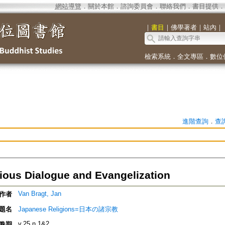
網站導覽
．
關於本館
．
諮詢委員會
．
聯絡我們
．
書目提供
．
｜
書目
｜
佛學著者
｜
站內
｜
檢索系統
．
全文專區
．
數位
進階查詢
．
查
gious Dialogue and Evangelization
Van Bragt, Jan
作者
題名
Japanese Religions=日本の諸宗教
v.25 n.1&2
卷期