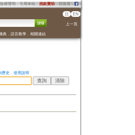
版權聲明
．
引用本站
．
捐款贊助
．
回首頁
．
日
EN
上一頁
佛典
．
語言教學
．
相關連結
詢歷史
．
使用說明