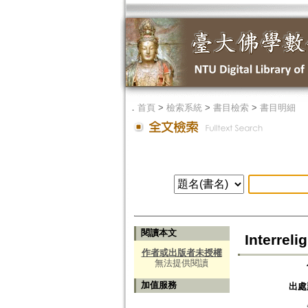
．
首頁
>
檢索系統
>
書目檢索
>
書目明細
閱讀本文
Interreli
作者或出版者未授權
無法提供閱讀
加值服務
出處