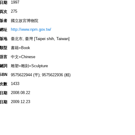
1997
日期
275
頁次
版者
國立故宮博物院
http://www.npm.gov.tw/
網址
版地
臺北市, 臺灣 [Taipei shih, Taiwan]
類型
書籍=Book
語言
中文=Chinese
鍵詞
雕塑=雕刻=Sculpture
ISBN
9575622944 (平); 9575622936 (精)
1433
次數
2008.08.22
日期
2009.12.23
日期