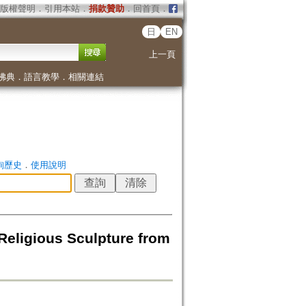
版權聲明
．
引用本站
．
捐款贊助
．
回首頁
．
日
EN
上一頁
佛典
．
語言教學
．
相關連結
詢歷史
．
使用說明
igious Sculpture from