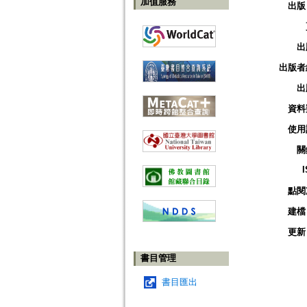
加值服務
出版
出
出版者
出
資料
使用
關
點閱
建檔
更新
書目管理
書目匯出