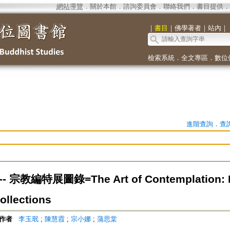
網站導覽
．
關於本館
．
諮詢委員會
．
聯絡我們
．
書目提供
．
｜
書目
｜
佛學著者
｜
站內
｜
檢索系統
．
全文專區
．
數位
進階查詢
．
查
 宗教編特展圖錄=The Art of Contemplation: Rel
ollections
作者
李玉珉
;
陳慧霞
;
宗小娜
;
蒲思棠