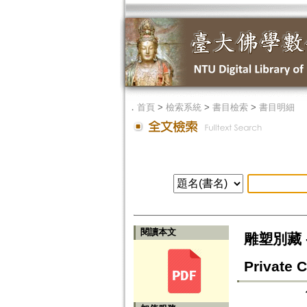
．
首頁
>
檢索系統
>
書目檢索
>
書目明細
閱讀本文
雕塑別藏 --
Private C